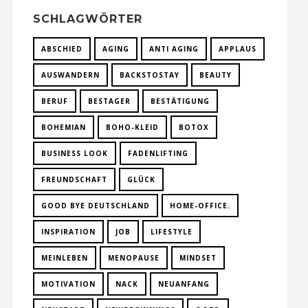
SCHLAGWÖRTER
ABSCHIED
AGING
ANTI AGING
APPLAUS
AUSWANDERN
BACKSTOSTAY
BEAUTY
BERUF
BESTAGER
BESTÄTIGUNG
BOHEMIAN
BOHO-KLEID
BOTOX
BUSINESS LOOK
FADENLIFTING
FREUNDSCHAFT
GLÜCK
GOOD BYE DEUTSCHLAND
HOME-OFFICE.
INSPIRATION
JOB
LIFESTYLE
MEINLEBEN
MENOPAUSE
MINDSET
MOTIVATION
NACK
NEUANFANG