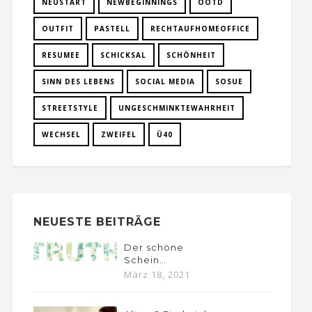
NEUSTART
NEWBEGINNINGS
OOTD
OUTFIT
PASTELL
RECHTAUFHOMEOFFICE
RESUMEE
SCHICKSAL
SCHÖNHEIT
SINN DES LEBENS
SOCIAL MEDIA
SOSUE
STREETSTYLE
UNGESCHMINKTEWAHRHEIT
WECHSEL
ZWEIFEL
Ü40
NEUESTE BEITRÄGE
Der schöne
Schein…
März 18, 2021