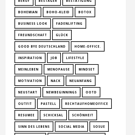
BERUF
BESTAGER
BESTÄTIGUNG
BOHEMIAN
BOHO-KLEID
BOTOX
BUSINESS LOOK
FADENLIFTING
FREUNDSCHAFT
GLÜCK
GOOD BYE DEUTSCHLAND
HOME-OFFICE.
INSPIRATION
JOB
LIFESTYLE
MEINLEBEN
MENOPAUSE
MINDSET
MOTIVATION
NACK
NEUANFANG
NEUSTART
NEWBEGINNINGS
OOTD
OUTFIT
PASTELL
RECHTAUFHOMEOFFICE
RESUMEE
SCHICKSAL
SCHÖNHEIT
SINN DES LEBENS
SOCIAL MEDIA
SOSUE