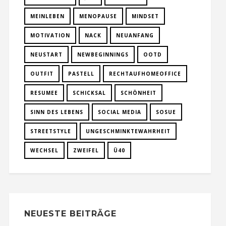
MEINLEBEN
MENOPAUSE
MINDSET
MOTIVATION
NACK
NEUANFANG
NEUSTART
NEWBEGINNINGS
OOTD
OUTFIT
PASTELL
RECHTAUFHOMEOFFICE
RESUMEE
SCHICKSAL
SCHÖNHEIT
SINN DES LEBENS
SOCIAL MEDIA
SOSUE
STREETSTYLE
UNGESCHMINKTEWAHRHEIT
WECHSEL
ZWEIFEL
Ü40
NEUESTE BEITRÄGE