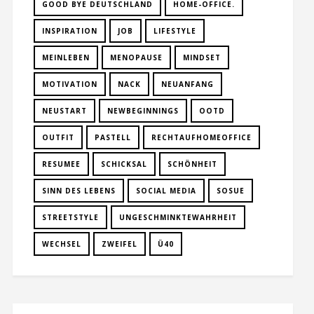
GOOD BYE DEUTSCHLAND
HOME-OFFICE.
INSPIRATION
JOB
LIFESTYLE
MEINLEBEN
MENOPAUSE
MINDSET
MOTIVATION
NACK
NEUANFANG
NEUSTART
NEWBEGINNINGS
OOTD
OUTFIT
PASTELL
RECHTAUFHOMEOFFICE
RESUMEE
SCHICKSAL
SCHÖNHEIT
SINN DES LEBENS
SOCIAL MEDIA
SOSUE
STREETSTYLE
UNGESCHMINKTEWAHRHEIT
WECHSEL
ZWEIFEL
Ü40