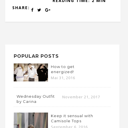
READING TIME: 2 MIN
SHARE:
POPULAR POSTS
How to get
energized!
Mai 31, 2016
Wednesday Outfit
November 21, 2017
by Carina
Keep it sensual with
Camisole Tops
September 6, 2016