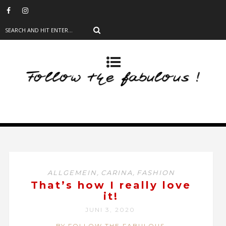
,
,
ALLGEMEIN
CARINA
FASHION
That’s how I really love
it!
JUNI 3, 2020
BY FOLLOW THE FABULOUS