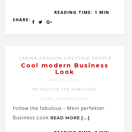
READING TIME: 1 MIN
SHARE:
,
,
,
CARINA
FASHION
LIFESTYLE
PEOPLE
Cool modern Business
Look
MAI 19, 2020
BY FOLLOW THE FABULOUS
KEINE KOMMENTARE
Follow the fabulous - Mein perfekter
Business Look
READ MORE [...]