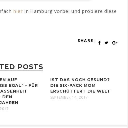
nfach
hier
in Hamburg vorbei und probiere diese
SHARE:
TED POSTS
EN AUF
IST DAS NOCH GESUND?
SS EGAL" - FÜR M
DIE SIX-PACK MOM
SSENHEIT W
ERSCHÜTTERT DIE WELT
DEN W
SEPTEMBER 14, 2017
AHREN
 2017