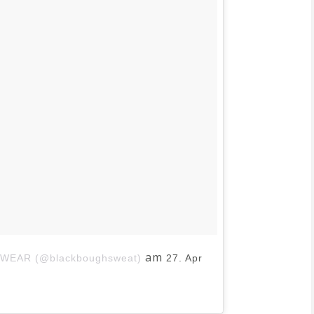
am
VEWEAR (@blackboughsweat)
27. Apr