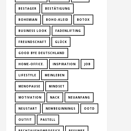
BESTAGER
BESTÄTIGUNG
BOHEMIAN
BOHO-KLEID
BOTOX
BUSINESS LOOK
FADENLIFTING
FREUNDSCHAFT
GLÜCK
GOOD BYE DEUTSCHLAND
HOME-OFFICE.
INSPIRATION
JOB
LIFESTYLE
MEINLEBEN
MENOPAUSE
MINDSET
MOTIVATION
NACK
NEUANFANG
NEUSTART
NEWBEGINNINGS
OOTD
OUTFIT
PASTELL
RECHTAUFHOMEOFFICE
RESUMEE