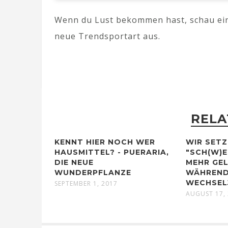
Wenn du Lust bekommen hast, schau ei
neue Trendsportart aus.
RELA
KENNT HIER NOCH WER
WIR SETZ
HAUSMITTEL? - PUERARIA,
"SCH(W)EI
DIE NEUE
EHR GELA
WUNDERPFLANZE
ÄHREND 
ECHSELJ
SEPTEMBER 1, 2017
AUGUST 17,