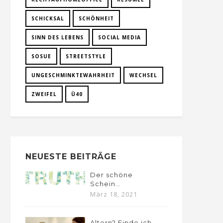
SCHICKSAL
SCHÖNHEIT
SINN DES LEBENS
SOCIAL MEDIA
SOSUE
STREETSTYLE
UNGESCHMINKTEWAHRHEIT
WECHSEL
ZWEIFEL
Ü40
NEUESTE BEITRÄGE
Der schöne
Schein…
März 18, 2021
Altern? Finde ich