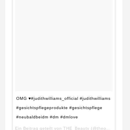
OMG ♥️#judithwilliams_official #judithwilliams
#gesichtspflegeprodukte #gesichtspflege
#neubaldbeidm #dm #dmlove
Ein Beitrag geteilt von THE_Beauty (@theone_beautytogo) am