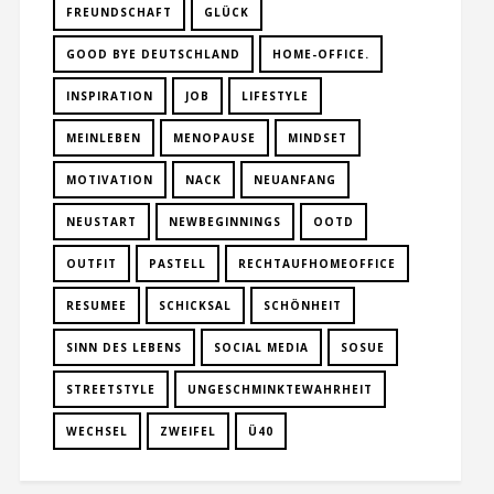
FREUNDSCHAFT
GLÜCK
GOOD BYE DEUTSCHLAND
HOME-OFFICE.
INSPIRATION
JOB
LIFESTYLE
MEINLEBEN
MENOPAUSE
MINDSET
MOTIVATION
NACK
NEUANFANG
NEUSTART
NEWBEGINNINGS
OOTD
OUTFIT
PASTELL
RECHTAUFHOMEOFFICE
RESUMEE
SCHICKSAL
SCHÖNHEIT
SINN DES LEBENS
SOCIAL MEDIA
SOSUE
STREETSTYLE
UNGESCHMINKTEWAHRHEIT
WECHSEL
ZWEIFEL
Ü40