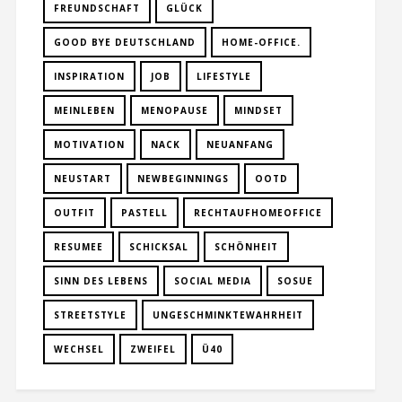
FREUNDSCHAFT
GLÜCK
GOOD BYE DEUTSCHLAND
HOME-OFFICE.
INSPIRATION
JOB
LIFESTYLE
MEINLEBEN
MENOPAUSE
MINDSET
MOTIVATION
NACK
NEUANFANG
NEUSTART
NEWBEGINNINGS
OOTD
OUTFIT
PASTELL
RECHTAUFHOMEOFFICE
RESUMEE
SCHICKSAL
SCHÖNHEIT
SINN DES LEBENS
SOCIAL MEDIA
SOSUE
STREETSTYLE
UNGESCHMINKTEWAHRHEIT
WECHSEL
ZWEIFEL
Ü40