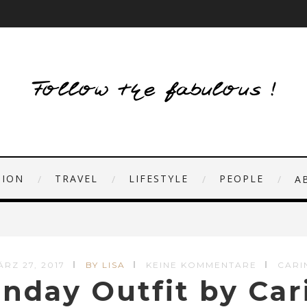
HION
TRAVEL
LIFESTYLE
PEOPLE
A
ÄRZ 27, 2017
BY LISA
KEINE KOMMENTARE
CARI
nday Outfit by Car