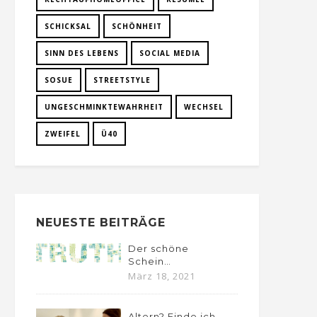
SCHICKSAL
SCHÖNHEIT
SINN DES LEBENS
SOCIAL MEDIA
SOSUE
STREETSTYLE
UNGESCHMINKTEWAHRHEIT
WECHSEL
ZWEIFEL
Ü40
NEUESTE BEITRÄGE
Der schöne
Schein…
März 18, 2021
Altern? Finde ich