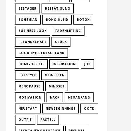
BESTAGER
BESTÄTIGUNG
BOHEMIAN
BOHO-KLEID
BOTOX
BUSINESS LOOK
FADENLIFTING
FREUNDSCHAFT
GLÜCK
GOOD BYE DEUTSCHLAND
HOME-OFFICE.
INSPIRATION
JOB
LIFESTYLE
MEINLEBEN
MENOPAUSE
MINDSET
MOTIVATION
NACK
NEUANFANG
NEUSTART
NEWBEGINNINGS
OOTD
OUTFIT
PASTELL
RECHTAUFHOMEOFFICE
RESUMEE