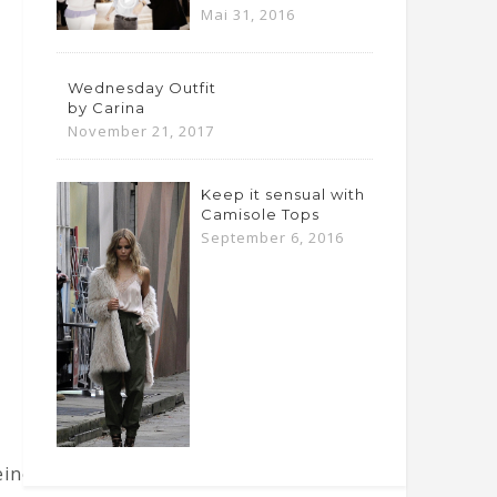
Mai 31, 2016
Wednesday Outfit
by Carina
November 21, 2017
Keep it sensual with
Camisole Tops
September 6, 2016
nem Kopf (ich glaube wir sollten ihr