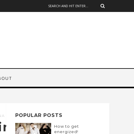
BOUT
POPULAR POSTS
NA
ina
How to get
energized!