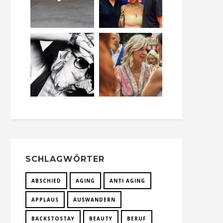
SCHLAGWÖRTER
ABSCHIED
AGING
ANTI AGING
APPLAUS
AUSWANDERN
BACKSTOSTAY
BEAUTY
BERUF