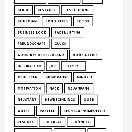
BERUF
BESTAGER
BESTÄTIGUNG
BOHEMIAN
BOHO-KLEID
BOTOX
BUSINESS LOOK
FADENLIFTING
FREUNDSCHAFT
GLÜCK
GOOD BYE DEUTSCHLAND
HOME-OFFICE.
INSPIRATION
JOB
LIFESTYLE
MEINLEBEN
MENOPAUSE
MINDSET
MOTIVATION
NACK
NEUANFANG
NEUSTART
NEWBEGINNINGS
OOTD
OUTFIT
PASTELL
RECHTAUFHOMEOFFICE
RESUMEE
SCHICKSAL
SCHÖNHEIT