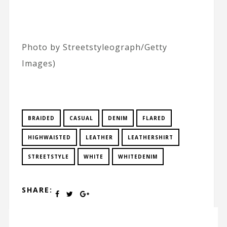
Photo by Streetstyleograph/Getty
Images)
BRAIDED
CASUAL
DENIM
FLARED
HIGHWAISTED
LEATHER
LEATHERSHIRT
STREETSTYLE
WHITE
WHITEDENIM
SHARE: