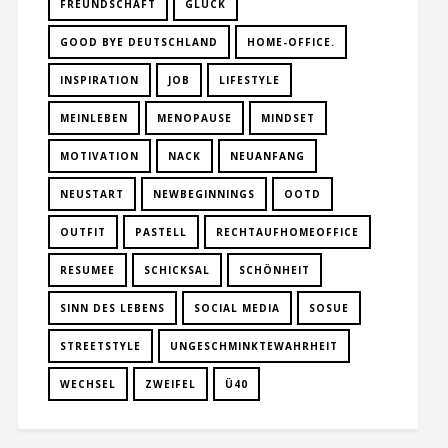
FREUNDSCHAFT
GLÜCK
GOOD BYE DEUTSCHLAND
HOME-OFFICE.
INSPIRATION
JOB
LIFESTYLE
MEINLEBEN
MENOPAUSE
MINDSET
MOTIVATION
NACK
NEUANFANG
NEUSTART
NEWBEGINNINGS
OOTD
OUTFIT
PASTELL
RECHTAUFHOMEOFFICE
RESUMEE
SCHICKSAL
SCHÖNHEIT
SINN DES LEBENS
SOCIAL MEDIA
SOSUE
STREETSTYLE
UNGESCHMINKTEWAHRHEIT
WECHSEL
ZWEIFEL
Ü40