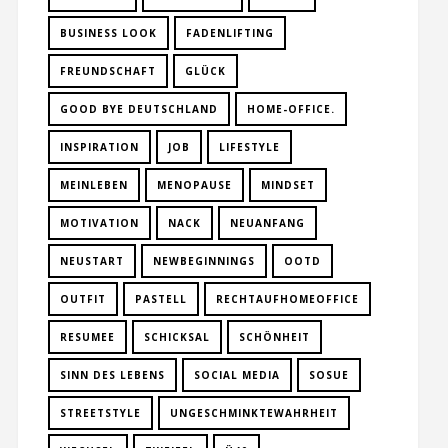
BUSINESS LOOK
FADENLIFTING
FREUNDSCHAFT
GLÜCK
GOOD BYE DEUTSCHLAND
HOME-OFFICE.
INSPIRATION
JOB
LIFESTYLE
MEINLEBEN
MENOPAUSE
MINDSET
MOTIVATION
NACK
NEUANFANG
NEUSTART
NEWBEGINNINGS
OOTD
OUTFIT
PASTELL
RECHTAUFHOMEOFFICE
RESUMEE
SCHICKSAL
SCHÖNHEIT
SINN DES LEBENS
SOCIAL MEDIA
SOSUE
STREETSTYLE
UNGESCHMINKTEWAHRHEIT