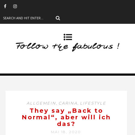
,
,
ALLGEMEIN
CARINA
LIFESTYLE
They say „Back to
Normal“, aber will ich
das?
MAI 18, 2020