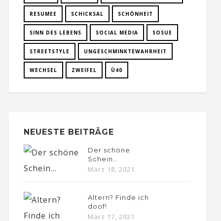
RESUMEE
SCHICKSAL
SCHÖNHEIT
SINN DES LEBENS
SOCIAL MEDIA
SOSUE
STREETSTYLE
UNGESCHMINKTEWAHRHEIT
WECHSEL
ZWEIFEL
Ü40
NEUESTE BEITRÄGE
Der schöne
Schein…
März 18, 2021
Altern? Finde ich
doof!
März 17, 2021