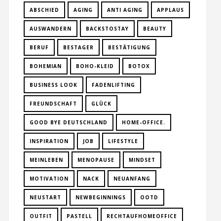
ABSCHIED
AGING
ANTI AGING
APPLAUS
AUSWANDERN
BACKSTOSTAY
BEAUTY
BERUF
BESTAGER
BESTÄTIGUNG
BOHEMIAN
BOHO-KLEID
BOTOX
BUSINESS LOOK
FADENLIFTING
FREUNDSCHAFT
GLÜCK
GOOD BYE DEUTSCHLAND
HOME-OFFICE.
INSPIRATION
JOB
LIFESTYLE
MEINLEBEN
MENOPAUSE
MINDSET
MOTIVATION
NACK
NEUANFANG
NEUSTART
NEWBEGINNINGS
OOTD
OUTFIT
PASTELL
RECHTAUFHOMEOFFICE