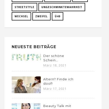
STREETSTYLE
UNGESCHMINKTEWAHRHEIT
WECHSEL
ZWEIFEL
Ü40
NEUESTE BEITRÄGE
Der schöne
Schein…
März 18, 2021
Altern? Finde ich
doof!
März 17, 2021
Beauty Talk mit