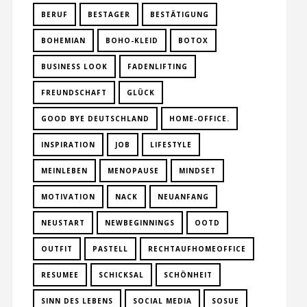
BERUF
BESTAGER
BESTÄTIGUNG
BOHEMIAN
BOHO-KLEID
BOTOX
BUSINESS LOOK
FADENLIFTING
FREUNDSCHAFT
GLÜCK
GOOD BYE DEUTSCHLAND
HOME-OFFICE.
INSPIRATION
JOB
LIFESTYLE
MEINLEBEN
MENOPAUSE
MINDSET
MOTIVATION
NACK
NEUANFANG
NEUSTART
NEWBEGINNINGS
OOTD
OUTFIT
PASTELL
RECHTAUFHOMEOFFICE
RESUMEE
SCHICKSAL
SCHÖNHEIT
SINN DES LEBENS
SOCIAL MEDIA
SOSUE