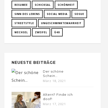
RESUMEE
SCHICKSAL
SCHÖNHEIT
SINN DES LEBENS
SOCIAL MEDIA
SOSUE
STREETSTYLE
UNGESCHMINKTEWAHRHEIT
WECHSEL
ZWEIFEL
Ü40
NEUESTE BEITRÄGE
Der schöne
Schein…
März 18, 2021
Altern? Finde ich
doof!
März 17, 2021