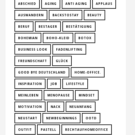
ABSCHIED
AGING
ANTI AGING
APPLAUS
AUSWANDERN
BACKSTOSTAY
BEAUTY
BERUF
BESTAGER
BESTÄTIGUNG
BOHEMIAN
BOHO-KLEID
BOTOX
BUSINESS LOOK
FADENLIFTING
FREUNDSCHAFT
GLÜCK
GOOD BYE DEUTSCHLAND
HOME-OFFICE.
INSPIRATION
JOB
LIFESTYLE
MEINLEBEN
MENOPAUSE
MINDSET
MOTIVATION
NACK
NEUANFANG
NEUSTART
NEWBEGINNINGS
OOTD
OUTFIT
PASTELL
RECHTAUFHOMEOFFICE