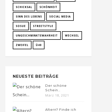
SCHICKSAL
SCHÖNHEIT
SINN DES LEBENS
SOCIAL MEDIA
SOSUE
STREETSTYLE
UNGESCHMINKTEWAHRHEIT
WECHSEL
ZWEIFEL
Ü40
NEUESTE BEITRÄGE
Der schöne
Schein…
März 18, 2021
Altern? Finde ich