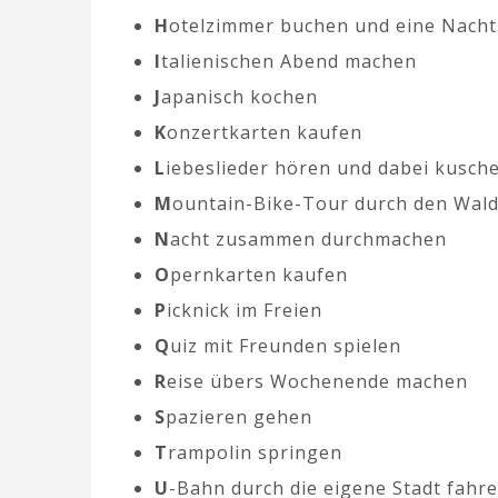
H
otelzimmer buchen und eine Nach
I
talienischen Abend machen
J
apanisch kochen
K
onzertkarten kaufen
L
iebeslieder hören und dabei kusch
M
ountain-Bike-Tour durch den Wal
N
acht zusammen durchmachen
O
pernkarten kaufen
P
icknick im Freien
Q
uiz mit Freunden spielen
R
eise übers Wochenende machen
S
pazieren gehen
T
rampolin springen
U
-Bahn durch die eigene Stadt fahre