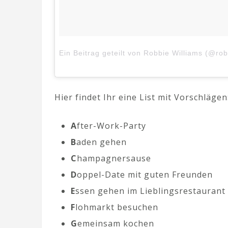
Ein Beitrag geteilt von Robbie Williams (@rob
Hier findet Ihr eine List mit Vorschlägen
A
fter-Work-Party
B
aden gehen
C
hampagnersause
D
oppel-Date mit guten Freunden
E
ssen gehen im Lieblingsrestaurant
F
lohmarkt besuchen
G
emeinsam kochen