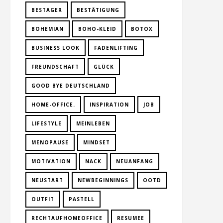
BESTAGER
BESTÄTIGUNG
BOHEMIAN
BOHO-KLEID
BOTOX
BUSINESS LOOK
FADENLIFTING
FREUNDSCHAFT
GLÜCK
GOOD BYE DEUTSCHLAND
HOME-OFFICE.
INSPIRATION
JOB
LIFESTYLE
MEINLEBEN
MENOPAUSE
MINDSET
MOTIVATION
NACK
NEUANFANG
NEUSTART
NEWBEGINNINGS
OOTD
OUTFIT
PASTELL
RECHTAUFHOMEOFFICE
RESUMEE