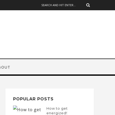
BOUT
POPULAR POSTS
How to get
energized!