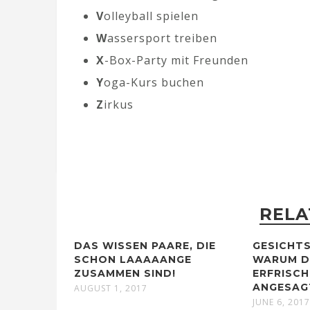
V
olleyball spielen
W
assersport treiben
X
-Box-Party mit Freunden
Y
oga-Kurs buchen
Z
irkus
RELA
DAS WISSEN PAARE, DIE
GESICHTS
SCHON LAAAAANGE
WARUM D
ZUSAMMEN SIND!
ERFRISC
ANGESAG
AUGUST 1, 2017
JUNE 6, 201