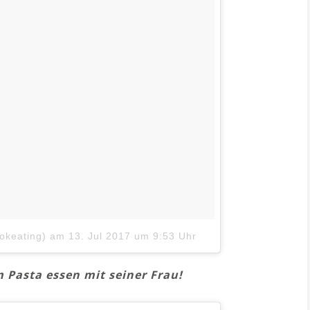
okeating)
am
13. Jul 2017 um 9:53 Uhr
Pasta essen mit seiner Frau!