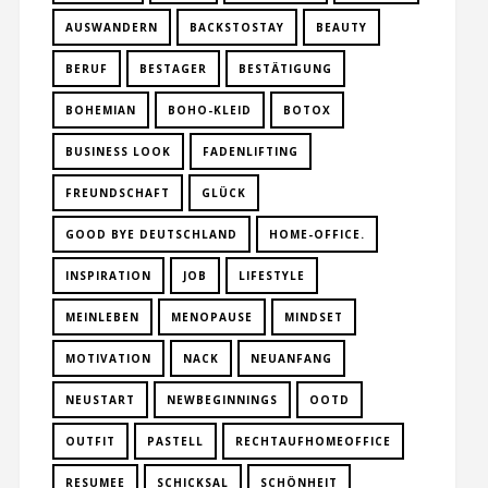
AUSWANDERN
BACKSTOSTAY
BEAUTY
BERUF
BESTAGER
BESTÄTIGUNG
BOHEMIAN
BOHO-KLEID
BOTOX
BUSINESS LOOK
FADENLIFTING
FREUNDSCHAFT
GLÜCK
GOOD BYE DEUTSCHLAND
HOME-OFFICE.
INSPIRATION
JOB
LIFESTYLE
MEINLEBEN
MENOPAUSE
MINDSET
MOTIVATION
NACK
NEUANFANG
NEUSTART
NEWBEGINNINGS
OOTD
OUTFIT
PASTELL
RECHTAUFHOMEOFFICE
RESUMEE
SCHICKSAL
SCHÖNHEIT