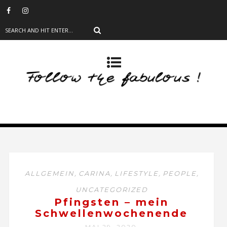
,
,
,
,
ALLGEMEIN
CARINA
LIFESTYLE
PEOPLE
UNCATEGORIZED
Pfingsten – mein
Schwellenwochenende
MAI 29, 2020