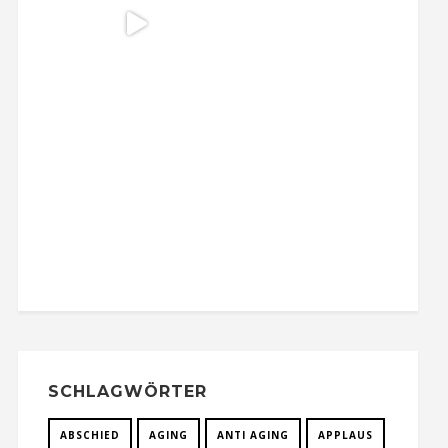
SCHLAGWÖRTER
ABSCHIED
AGING
ANTI AGING
APPLAUS