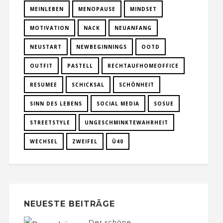
MEINLEBEN
MENOPAUSE
MINDSET
MOTIVATION
NACK
NEUANFANG
NEUSTART
NEWBEGINNINGS
OOTD
OUTFIT
PASTELL
RECHTAUFHOMEOFFICE
RESUMEE
SCHICKSAL
SCHÖNHEIT
SINN DES LEBENS
SOCIAL MEDIA
SOSUE
STREETSTYLE
UNGESCHMINKTEWAHRHEIT
WECHSEL
ZWEIFEL
Ü40
NEUESTE BEITRÄGE
Der schöne