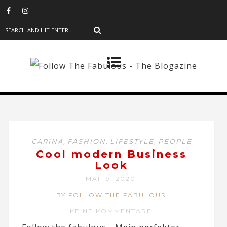
,
,
,
CARINA
FASHION
LIFESTYLE
PEOPLE
Cool modern Business
Look
MAI 19, 2020
BY FOLLOW THE FABULOUS
KEINE KOMMENTARE