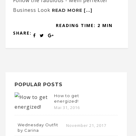
Follow the fabulous - Mein perfekter
Business Look
READ MORE [...]
READING TIME: 2 MIN
SHARE:
POPULAR POSTS
How to get
energized!
Mai 31, 2016
Wednesday Outfit
November 21, 2017
by Carina