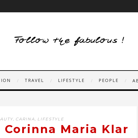
HION
TRAVEL
LIFESTYLE
PEOPLE
A
,
,
AUTY
CARINA
LIFESTYLE
 Corinna Maria Klar