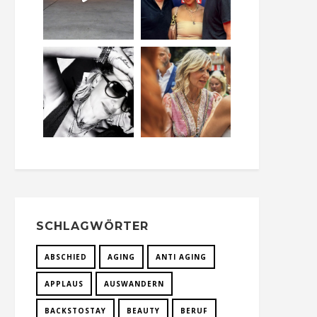
SCHLAGWÖRTER
ABSCHIED
AGING
ANTI AGING
APPLAUS
AUSWANDERN
BACKSTOSTAY
BEAUTY
BERUF