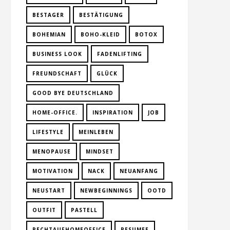
BESTAGER
BESTÄTIGUNG
BOHEMIAN
BOHO-KLEID
BOTOX
BUSINESS LOOK
FADENLIFTING
FREUNDSCHAFT
GLÜCK
GOOD BYE DEUTSCHLAND
HOME-OFFICE.
INSPIRATION
JOB
LIFESTYLE
MEINLEBEN
MENOPAUSE
MINDSET
MOTIVATION
NACK
NEUANFANG
NEUSTART
NEWBEGINNINGS
OOTD
OUTFIT
PASTELL
RECHTAUFHOMEOFFICE
RESUMEE