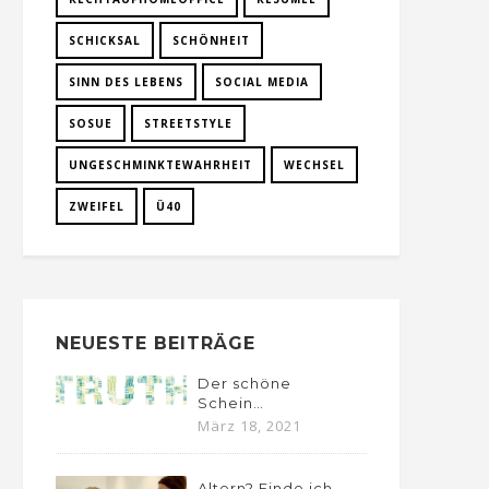
SCHICKSAL
SCHÖNHEIT
SINN DES LEBENS
SOCIAL MEDIA
SOSUE
STREETSTYLE
UNGESCHMINKTEWAHRHEIT
WECHSEL
ZWEIFEL
Ü40
NEUESTE BEITRÄGE
Der schöne
Schein…
März 18, 2021
Altern? Finde ich