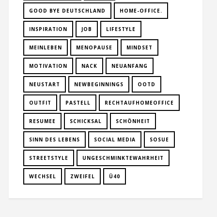
GOOD BYE DEUTSCHLAND
HOME-OFFICE.
INSPIRATION
JOB
LIFESTYLE
MEINLEBEN
MENOPAUSE
MINDSET
MOTIVATION
NACK
NEUANFANG
NEUSTART
NEWBEGINNINGS
OOTD
OUTFIT
PASTELL
RECHTAUFHOMEOFFICE
RESUMEE
SCHICKSAL
SCHÖNHEIT
SINN DES LEBENS
SOCIAL MEDIA
SOSUE
STREETSTYLE
UNGESCHMINKTEWAHRHEIT
WECHSEL
ZWEIFEL
Ü40