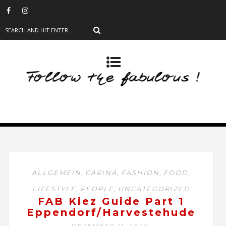
,
,
,
,
ALLGEMEIN
CARINA
FASHION
FOOD
,
,
LIFESTYLE
PEOPLE
UNCATEGORIZED
FAB Kiez Guide Part 1
Eppendorf/Harvestehude
DEZEMBER 11, 2020